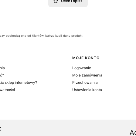
Oceń i opisz
zy pochodzą one od klientów, którzy kupili dany produkt.
MOJE KONTO
nia
Logowanie
ć?
Moje zamówienia
ić sklep internetowy?
Przechowalnia
ywatności
Ustawienia konta
:
A