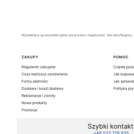
Wyświetlane są wszystkie opinie (pozytywne i negatywne). Nie weryfikujemy, c
Linki w stopce
ZAKUPY
POMOC
Regulamin zakupów
Częste pyta
Czas realizacji zamówienia
Jak kupowa
Formy płatności
Jak sprawdz
Dostawa i koszt dostawy
Polityka pr
Reklamacje i zwroty
Nowe produkty
Promocje
Szybki kontakt
+48 533 779 935