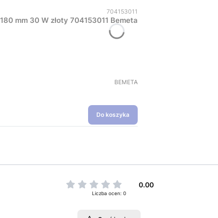
Kod produktu
704153011
y 1180 mm 30 W złoty 704153011 Bemeta
PRODUCENT
BEMETA
Do koszyka
0.00
Liczba ocen: 0