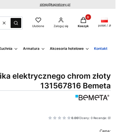
sklep@kapielowy.pl
Produkty w koszyku: 0. Zo
Wyczyść
Szukaj
polski / zł
Ulubione
Zaloguj się
Koszyk
Kuchnia
Armatura
Akcesoria hotelowe
Kontakt
ika elektrycznego chrom złoty
131567816 Bemeta
0.00
(Oceny: 0 Recenzje: 0)