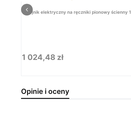
Grzejnik elektryczny na ręczniki pionowy ścienn
1 024,48 zł
Cena
Opinie i oceny