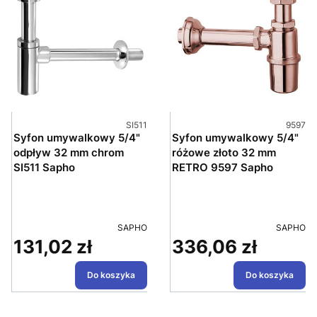
Kod produktu
Kod pro
SI511
9597
Syfon umywalkowy 5/4"
Syfon umywalkowy 5/4"
odpływ 32 mm chrom
różowe złoto 32 mm
SI511 Sapho
RETRO 9597 Sapho
PRODUCENT
PRODUC
SAPHO
SAPHO
131,02 zł
336,06 zł
Cena
Cena
Do koszyka
Do koszyka