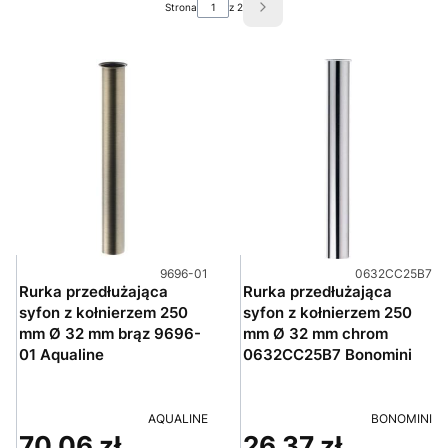
Strona
z 2
Następne produkty
Kod produktu
Kod produktu
9696-01
0632CC25B7
Rurka przedłużająca
Rurka przedłużająca
syfon z kołnierzem 250
syfon z kołnierzem 250
mm Ø 32 mm brąz 9696-
mm Ø 32 mm chrom
01 Aqualine
0632CC25B7 Bonomini
PRODUCENT
PRODUCENT
AQUALINE
BONOMINI
70,06 zł
26,37 zł
Cena
Cena