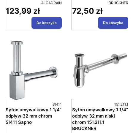
PRODUCENT
PRODUCENT
ALCADRAIN
BRUCKNER
123,99 zł
72,50 zł
Cena
Cena
Do koszyka
Do koszyka
Kod produktu
Kod produk
SI411
151.211.1
Syfon umywalkowy 1 1/4”
Syfon umywalkowy 1 1/4”
odpływ 32 mm chrom
odpływ 32 mm niski
SI411 Sapho
chrom 151.211.1
BRUCKNER