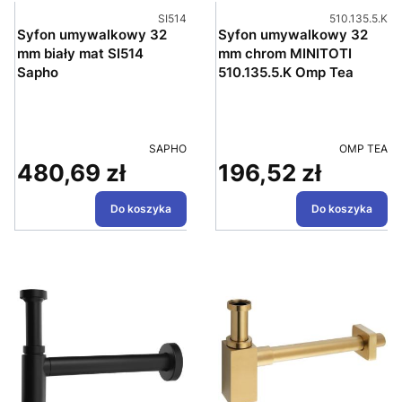
Kod produktu
Kod produktu
SI514
510.135.5.K
Syfon umywalkowy 32
Syfon umywalkowy 32
mm biały mat SI514
mm chrom MINITOTI
Sapho
510.135.5.K Omp Tea
PRODUCENT
PRODUCEN
SAPHO
OMP TEA
480,69 zł
196,52 zł
Cena
Cena
Do koszyka
Do koszyka