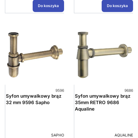
Do koszyka
Do koszyka
Kod produktu
Kod pro
9596
9686
Syfon umywalkowy brąz
Syfon umywalkowy brąz
32 mm 9596 Sapho
35mm RETRO 9686
Aqualine
PRODUCENT
PRODUCENT
SAPHO
AQUALINE