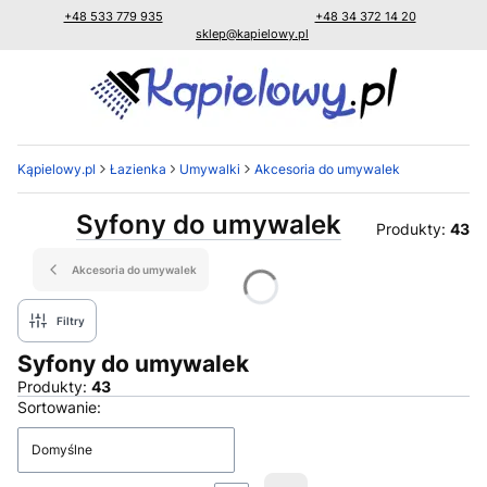
+48 533 779 935
+48 34 372 14 20
sklep@kapielowy.pl
Kąpielowy.pl
Łazienka
Umywalki
Akcesoria do umywalek
Syfony do umywalek
Produkty:
43
Akcesoria do umywalek
Filtry
Syfony do umywalek
Produkty:
43
Lista produktów
Sortowanie:
Domyślne