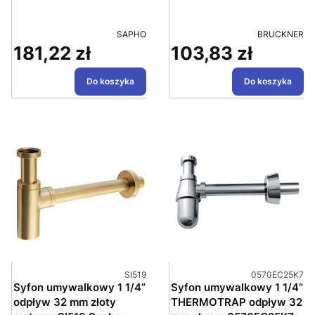
PRODUCENT
PRODUCENT
SAPHO
BRUCKNER
181,22 zł
103,83 zł
Cena
Cena
Do koszyka
Do koszyka
Kod produktu
Kod produktu
SI519
0570EC25K7
Syfon umywalkowy 1 1/4”
Syfon umywalkowy 1 1/4”
odpływ 32 mm złoty
THERMOTRAP odpływ 32