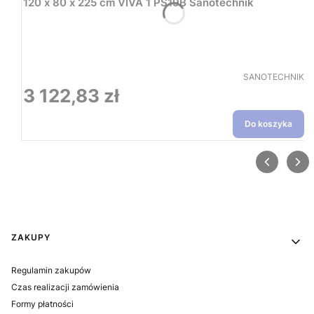
120 x 80 x 225 cm VIVA 1 PS19B Sanotechnik
PRODUCENT
SANOTECHNIK
3 122,83 zł
Cena
Do koszyka
Linki w stopce
ZAKUPY
Regulamin zakupów
Czas realizacji zamówienia
Formy płatności