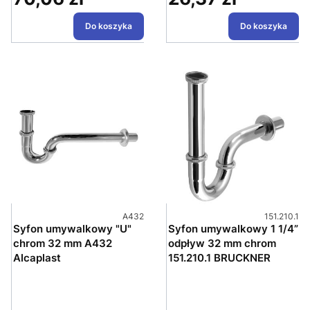
Do koszyka
Do koszyka
Kod produktu
Kod produk
A432
151.210.1
Syfon umywalkowy "U"
Syfon umywalkowy 1 1/4”
chrom 32 mm A432
odpływ 32 mm chrom
Alcaplast
151.210.1 BRUCKNER