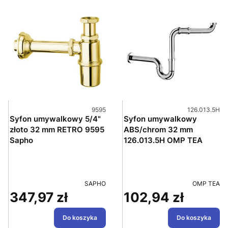
Kod produktu
Kod produktu
9595
126.013.5H
Syfon umywalkowy 5/4"
Syfon umywalkowy
złoto 32 mm RETRO 9595
ABS/chrom 32 mm
Sapho
126.013.5H OMP TEA
PRODUCENT
PRODUCEN
SAPHO
OMP TEA
347,97 zł
102,94 zł
Cena
Cena
Do koszyka
Do koszyka