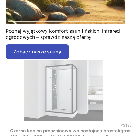
Poznaj wyjątkowy komfort saun fińskich, infrared i
ogrodowych – sprawdź naszą ofertę
Zobacz nasze sauny
Kod prod
PS19B
Czarna kabina prysznicowa wolnostojąca prostokątna