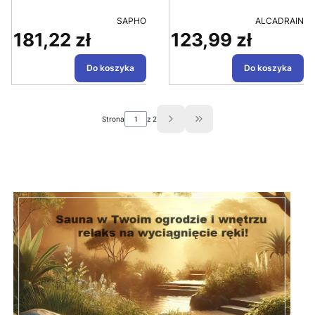
PRODUCENT
PRODUCENT
SAPHO
ALCADRAIN
181,22 zł
123,99 zł
Cena
Cena
Do koszyka
Do koszyka
Strona
z 2
Przejdź do ostatniej strony