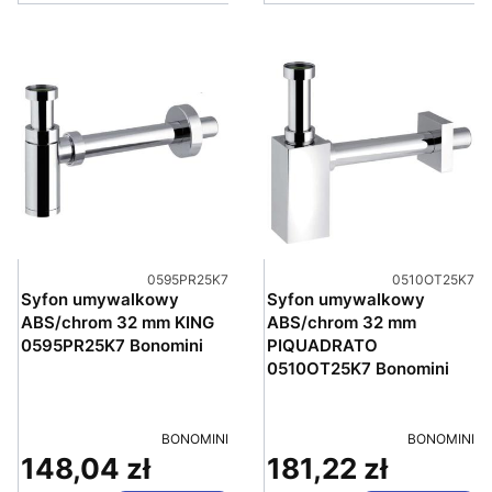
Kod produktu
Kod produktu
0595PR25K7
0510OT25K7
Syfon umywalkowy
Syfon umywalkowy
ABS/chrom 32 mm KING
ABS/chrom 32 mm
0595PR25K7 Bonomini
PIQUADRATO
0510OT25K7 Bonomini
PRODUCENT
PRODUCENT
BONOMINI
BONOMINI
148,04 zł
181,22 zł
Cena
Cena