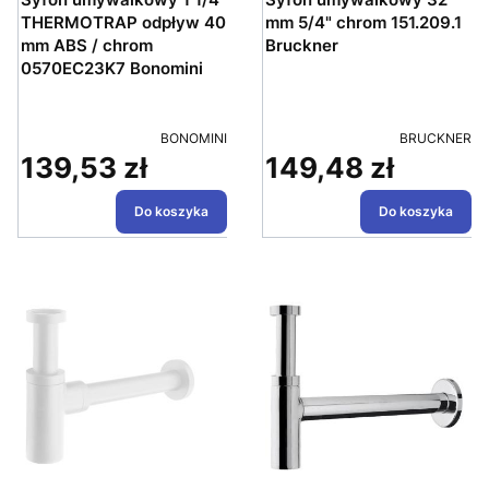
THERMOTRAP odpływ 40
mm 5/4" chrom 151.209.1
mm ABS / chrom
Bruckner
0570EC23K7 Bonomini
PRODUCENT
PRODUCENT
BONOMINI
BRUCKNER
139,53 zł
149,48 zł
Cena
Cena
Do koszyka
Do koszyka