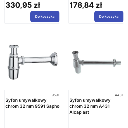
330,95 zł
178,84 zł
Cena
Cena
Do koszyka
Do koszyka
Kod produktu
Kod pro
9591
A431
Syfon umywalkowy
Syfon umywalkowy
chrom 32 mm 9591 Sapho
chrom 32 mm A431
Alcaplast