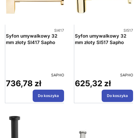
Kod produktu
Kod pro
SI417
SI517
Syfon umywalkowy 32
Syfon umywalkowy 32
mm złoty SI417 Sapho
mm złoty SI517 Sapho
PRODUCENT
PRODUC
SAPHO
SAPHO
736,78 zł
625,32 zł
Cena
Cena
Do koszyka
Do koszyka