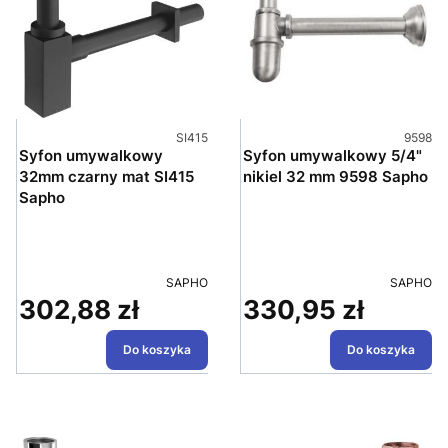
Kod produktu
Kod pro
SI415
9598
Syfon umywalkowy
Syfon umywalkowy 5/4"
32mm czarny mat SI415
nikiel 32 mm 9598 Sapho
Sapho
PRODUCENT
PRODUC
SAPHO
SAPHO
302,88 zł
330,95 zł
Cena
Cena
Do koszyka
Do koszyka