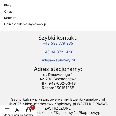
Blog
O nas
Kontakt
Opinie o sklepie Kąpielowy.pl
Szybki kontakt:
+48 533 779 935
+48 34 372 14 20
sklep@kapielowy.pl
Adres stacjonarny:
ul. Dmowskiego 1
42-200 Częstochowa
NIP: 949-002-53-18
Regon: 150151955
Sauny kabiny prysznicowe wanny łazienki kapielowy.pl
© 2026 Sklep internetowy Kąpielowy.pl WSZELKIE PRAWA
ZASTRZEŻONE.
Produkty w koszyku: 0. Zobacz szczegóły
Wyposażenie łazienek #KąpielowyPL #kapielowypl
Menu
Zaloguj się
Koszyk