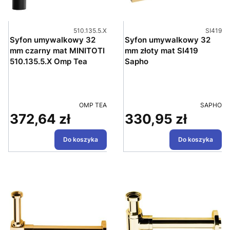
Kod produktu
Kod pro
510.135.5.X
SI419
Syfon umywalkowy 32
Syfon umywalkowy 32
mm czarny mat MINITOTI
mm złoty mat SI419
510.135.5.X Omp Tea
Sapho
PRODUCENT
PRODUC
OMP TEA
SAPHO
372,64 zł
330,95 zł
Cena
Cena
Do koszyka
Do koszyka