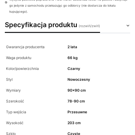
go jedynie z samochodu przekazując go odbiorcy (nie dostarcza do lokalu
kupującego).
Specyfikacja produktu
Gwarancja producenta
2 lata
Waga produktu
66 kg
Kolor/powierzchnia
Czarny
Styl
Nowoczesny
Wymiary
90x90 cm
Szerokość
78-90 cm
Typ wejścia
Przesuwne
Wysokość
203 cm
Szkło
Czyste