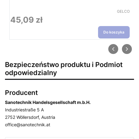
PRODUCEN
GELCO
45,09 zł
Cena
Do koszyka
Bezpieczeństwo produktu i Podmiot
odpowiedzialny
Producent
Sanotechnik Handelsgesellschaft m.b.H.
Industriestraße 5 A
2752 Wöllersdorf, Austria
office@sanotechnik.at