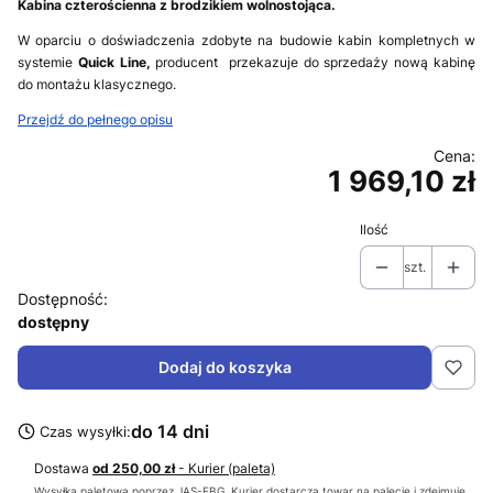
Kabina czterościenna z brodzikiem wolnostojąca.
W oparciu o doświadczenia zdobyte na budowie kabin kompletnych w
systemie
Quick Line,
producent przekazuje do sprzedaży nową kabinę
do montażu klasycznego.
Przejdź do pełnego opisu
1 969,10 zł
Cena
Ilość
szt.
Dostępność:
dostępny
Dodaj do koszyka
do 14 dni
Czas wysyłki:
Dostawa
od 250,00 zł
- Kurier (paleta)
Wysyłka paletowa poprzez JAS-FBG. Kurier dostarcza towar na palecie i zdejmuje