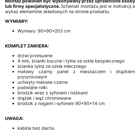
Montaż powinien być wykonywany przez uprawnione osoby
lub firmy specjalistyczne.
Schemat montażu jest w instrukcji a
wykaz elementów składowych na stronie produktu.
WYMIARY:
Wymiary: 90x90x203 cm
KOMPLET ZAWIERA:
drzwi przesuwne
4 mm, ścianki boczne i tylna ze szkła bezpiecznego
ścianka tylna ze szkła mlecznego
matowy czarny panel z mieszaczem i drążkiem
prysznicowym
uchwyty matowe czarne
podwójne rolki
brodzik wraz z syfonem i nóżkami
drążek i wąż chromowane
brodzik z nogami i syfonem 90x90x14 cm
UWAGA:
kabina bez dachu