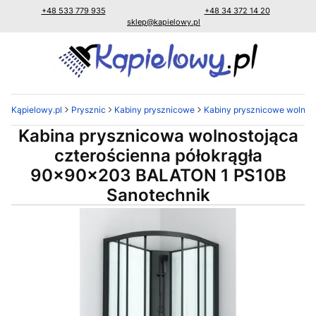
+48 533 779 935
+48 34 372 14 20
sklep@kapielowy.pl
Kąpielowy.pl
Prysznic
Kabiny prysznicowe
Kabiny prysznicowe wolnost
Kabina prysznicowa wolnostojąca
czterościenna półokrągła
90x90x203 BALATON 1 PS10B
Sanotechnik