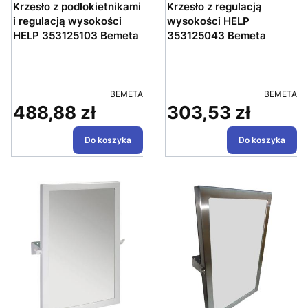
Krzesło z podłokietnikami
Krzesło z regulacją
i regulacją wysokości
wysokości HELP
HELP 353125103 Bemeta
353125043 Bemeta
PRODUCENT
PRODUCE
BEMETA
BEMETA
488,88 zł
303,53 zł
Cena
Cena
Do koszyka
Do koszyka