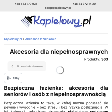
+48 533 779 935
+48 34 372 14 20
sklep@kapielowy.pl
Kąpielowy.pl
Akcesoria łazienkowe
Akcesoria dla niepełnosprawnych
Produkty:
363
Akcesoria łazienkowe
Filtry
Bezpieczna łazienka: akcesoria dla
seniorów i osób z niepełnosprawnością
Bezpieczna łazienka to taka, w której można poruszać się
pewnie i wygodnie – bez stresu i bez ryzyka poślizgnięcia. W
tej kategorii zebraliśmy
akcesoria ułatwiające codzienne