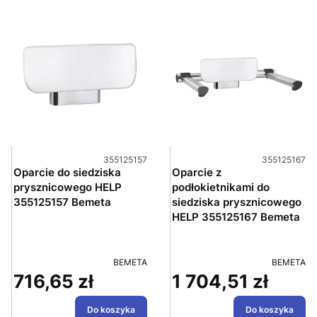
Kod produktu
Kod produktu
355125157
355125167
Oparcie do siedziska
Oparcie z
prysznicowego HELP
podłokietnikami do
355125157 Bemeta
siedziska prysznicowego
HELP 355125167 Bemeta
PRODUCENT
PRODUCE
BEMETA
BEMETA
716,65 zł
1 704,51 zł
Cena
Cena
Do koszyka
Do koszyka