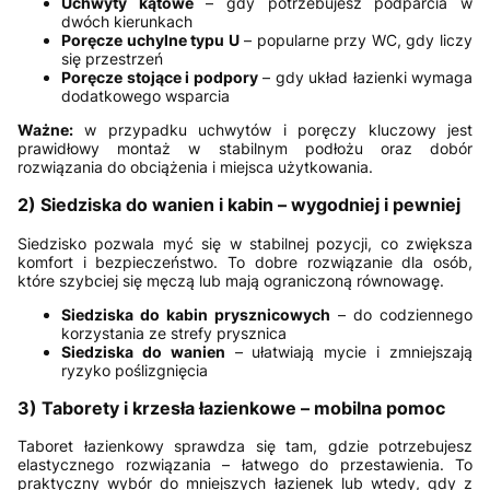
Uchwyty kątowe
– gdy potrzebujesz podparcia w
dwóch kierunkach
Poręcze uchylne typu U
– popularne przy WC, gdy liczy
się przestrzeń
Poręcze stojące i podpory
– gdy układ łazienki wymaga
dodatkowego wsparcia
Ważne:
w przypadku uchwytów i poręczy kluczowy jest
prawidłowy montaż w stabilnym podłożu oraz dobór
rozwiązania do obciążenia i miejsca użytkowania.
2) Siedziska do wanien i kabin – wygodniej i pewniej
Siedzisko pozwala myć się w stabilnej pozycji, co zwiększa
komfort i bezpieczeństwo. To dobre rozwiązanie dla osób,
które szybciej się męczą lub mają ograniczoną równowagę.
Siedziska do kabin prysznicowych
– do codziennego
korzystania ze strefy prysznica
Siedziska do wanien
– ułatwiają mycie i zmniejszają
ryzyko poślizgnięcia
3) Taborety i krzesła łazienkowe – mobilna pomoc
Taboret łazienkowy sprawdza się tam, gdzie potrzebujesz
elastycznego rozwiązania – łatwego do przestawienia. To
praktyczny wybór do mniejszych łazienek lub wtedy, gdy z