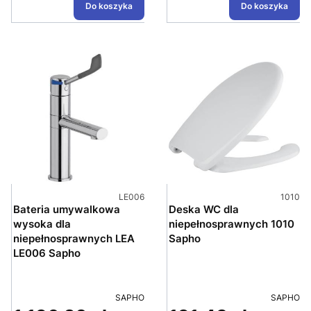
Do koszyka
Do koszyka
Kod produktu
Kod pro
LE006
1010
Bateria umywalkowa
Deska WC dla
wysoka dla
niepełnosprawnych 1010
niepełnosprawnych LEA
Sapho
LE006 Sapho
PRODUCENT
PRODUC
SAPHO
SAPHO