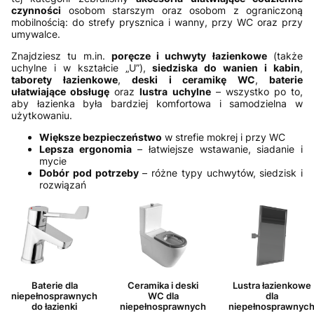
czynności
osobom starszym oraz osobom z ograniczoną
mobilnością: do strefy prysznica i wanny, przy WC oraz przy
umywalce.
Znajdziesz tu m.in.
poręcze i uchwyty łazienkowe
(także
uchylne i w kształcie „U”),
siedziska do wanien i kabin
,
taborety łazienkowe
,
deski i ceramikę WC
,
baterie
ułatwiające obsługę
oraz
lustra uchylne
– wszystko po to,
aby łazienka była bardziej komfortowa i samodzielna w
użytkowaniu.
Większe bezpieczeństwo
w strefie mokrej i przy WC
Lepsza ergonomia
– łatwiejsze wstawanie, siadanie i
mycie
Dobór pod potrzeby
– różne typy uchwytów, siedzisk i
rozwiązań
Baterie dla
Ceramika i deski
Lustra łazienkowe
niepełnosprawnych
WC dla
dla
do łazienki
niepełnosprawnych
niepełnosprawnyc