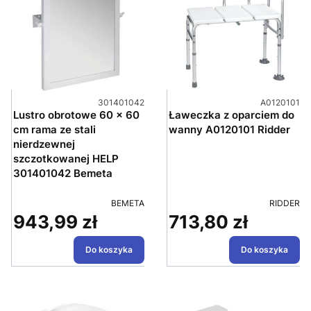
Kod produktu
Kod produkt
301401042
A0120101
Lustro obrotowe 60 x 60
Ławeczka z oparciem do
cm rama ze stali
wanny A0120101 Ridder
nierdzewnej
szczotkowanej HELP
301401042 Bemeta
PRODUCENT
PRODUCE
BEMETA
RIDDER
943,99 zł
713,80 zł
Cena
Cena
Do koszyka
Do koszyka