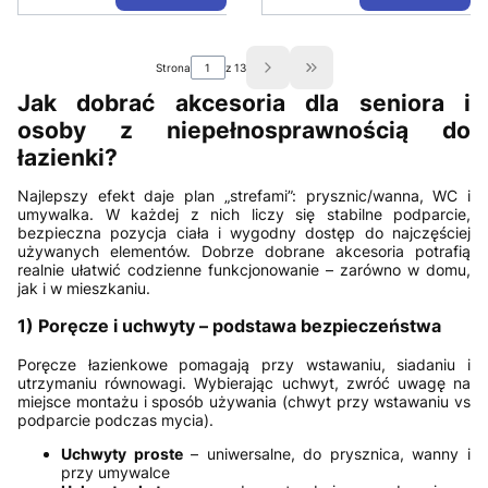
Strona
z 13
Przejdź do ostatniej strony
Jak dobrać akcesoria dla seniora i
osoby z niepełnosprawnością do
łazienki?
Najlepszy efekt daje plan „strefami”: prysznic/wanna, WC i
umywalka. W każdej z nich liczy się stabilne podparcie,
bezpieczna pozycja ciała i wygodny dostęp do najczęściej
używanych elementów. Dobrze dobrane akcesoria potrafią
realnie ułatwić codzienne funkcjonowanie – zarówno w domu,
jak i w mieszkaniu.
1) Poręcze i uchwyty – podstawa bezpieczeństwa
Poręcze łazienkowe pomagają przy wstawaniu, siadaniu i
utrzymaniu równowagi. Wybierając uchwyt, zwróć uwagę na
miejsce montażu i sposób używania (chwyt przy wstawaniu vs
podparcie podczas mycia).
Uchwyty proste
– uniwersalne, do prysznica, wanny i
przy umywalce