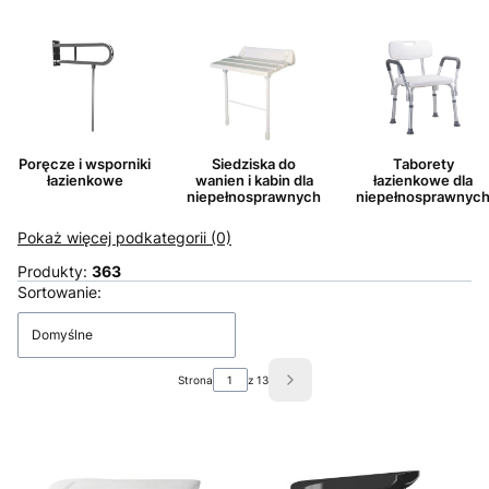
Poręcze i wsporniki
Siedziska do
Taborety
łazienkowe
wanien i kabin dla
łazienkowe dla
niepełnosprawnych
niepełnosprawnyc
Pokaż więcej podkategorii (0)
Produkty:
363
Lista produktów
Sortowanie:
Domyślne
Strona
z 13
Następne produkty