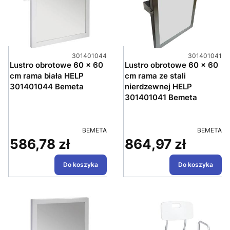
Kod produktu
Kod produktu
301401044
301401041
Lustro obrotowe 60 x 60
Lustro obrotowe 60 x 60
cm rama biała HELP
cm rama ze stali
301401044 Bemeta
nierdzewnej HELP
301401041 Bemeta
PRODUCENT
PRODUCE
BEMETA
BEMETA
586,78 zł
864,97 zł
Cena
Cena
Do koszyka
Do koszyka