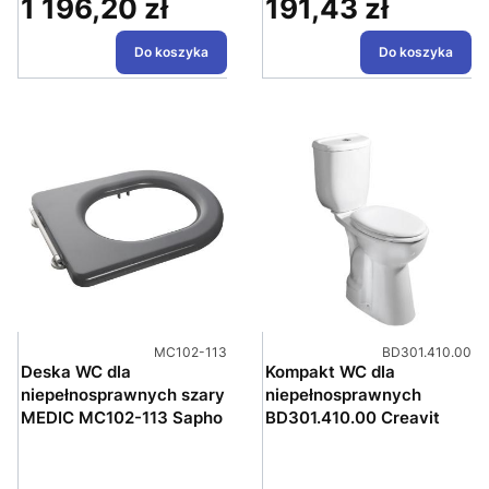
1 196,20 zł
191,43 zł
Cena
Cena
Do koszyka
Do koszyka
Kod produktu
Kod produktu
MC102-113
BD301.410.00
Deska WC dla
Kompakt WC dla
niepełnosprawnych szary
niepełnosprawnych
MEDIC MC102-113 Sapho
BD301.410.00 Creavit