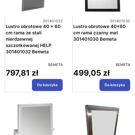
Kod produktu
Kod produktu
301401032
301401030
Lustro obrotowe 40 x 60
Lustro obrotowe 40x60
cm rama ze stali
cm rama czarny mat
nierdzewnej
301401030 Bemeta
szczotkowanej HELP
301401032 Bemeta
PRODUCENT
PRODUCE
BEMETA
BEMETA
797,81 zł
499,05 zł
Cena
Cena
Do koszyka
Do koszyka