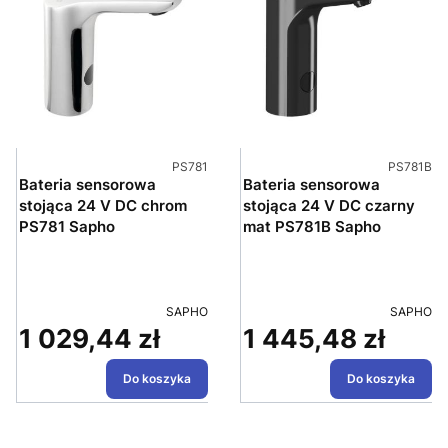
Kod produktu
Kod produ
PS781
PS781B
Bateria sensorowa
Bateria sensorowa
stojąca 24 V DC chrom
stojąca 24 V DC czarny
PS781 Sapho
mat PS781B Sapho
PRODUCENT
PRODUC
SAPHO
SAPHO
1 029,44 zł
1 445,48 zł
Cena
Cena
Do koszyka
Do koszyka