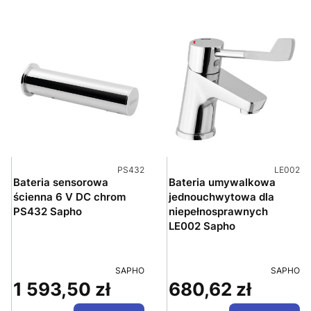
Kod produktu
Kod prod
PS432
LE002
Bateria sensorowa
Bateria umywalkowa
ścienna 6 V DC chrom
jednouchwytowa dla
PS432 Sapho
niepełnosprawnych
LE002 Sapho
PRODUCENT
PRODUC
SAPHO
SAPHO
1 593,50 zł
680,62 zł
Cena
Cena