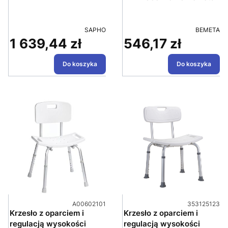
PRODUCENT
PRODUCE
SAPHO
BEMETA
1 639,44 zł
546,17 zł
Cena
Cena
Do koszyka
Do koszyka
Kod produktu
Kod produktu
A00602101
353125123
Krzesło z oparciem i
Krzesło z oparciem i
regulacją wysokości
regulacją wysokości