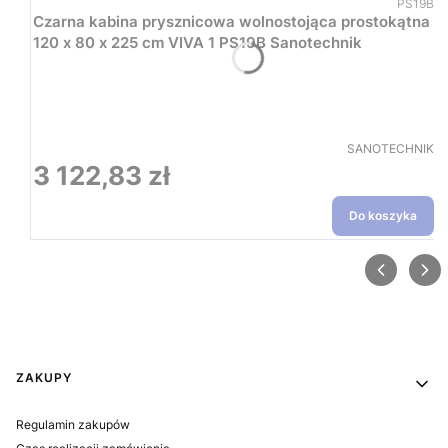
Kod prod
PS19B
Czarna kabina prysznicowa wolnostojąca prostokątna
120 x 80 x 225 cm VIVA 1 PS19B Sanotechnik
PRODUCENT
SANOTECHNIK
3 122,83 zł
Cena
Do koszyka
Linki w stopce
ZAKUPY
Regulamin zakupów