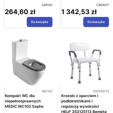
PRODUCENT
PRODUCE
SAPHO
CREAVIT
264,60 zł
1 342,53 zł
Cena
Cena
Do koszyka
Do koszyka
Kod produktu
Kod produktu
MC102
353125113
Kompakt WC dla
Krzesło z oparciem i
niepełnosprawnych
podłokietnikami i
MEDIC MC102 Sapho
regulacją wysokości
HELP 353125113 Bemeta