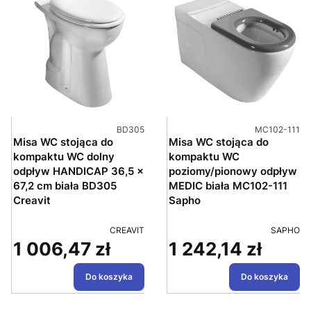
Kod produktu
Kod produktu
BD305
MC102-111
Misa WC stojąca do
Misa WC stojąca do
kompaktu WC dolny
kompaktu WC
odpływ HANDICAP 36,5 x
poziomy/pionowy odpływ
67,2 cm biała BD305
MEDIC biała MC102-111
Creavit
Sapho
PRODUCENT
PRODUC
CREAVIT
SAPHO
1 006,47 zł
1 242,14 zł
Cena
Cena
Do koszyka
Do koszyka