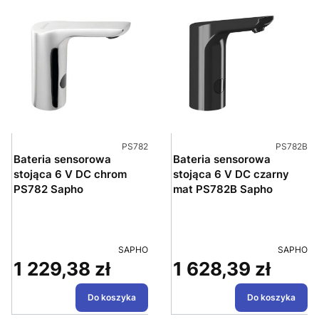
Kod produktu
Kod produ
PS782
PS782B
Bateria sensorowa
Bateria sensorowa
stojąca 6 V DC chrom
stojąca 6 V DC czarny
PS782 Sapho
mat PS782B Sapho
PRODUCENT
PRODUC
SAPHO
SAPHO
1 229,38 zł
1 628,39 zł
Cena
Cena
Do koszyka
Do koszyka