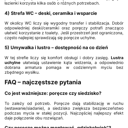
łazienki korzysta kilka osób o różnych potrzebach.
4) Strefa WC – deski, ceramika i wsparcie
W okolicy WC liczy się wygodny transfer i stabilizacja. Dobór
odpowiedniej deski/ceramiki oraz poręczy potrafi znacząco
ułatwić korzystanie z toalety. Jeśli przestrzeń jest ograniczona,
często najlepiej sprawdzają się poręcze uchylne.
5) Umywalka i lustro – dostępność na co dzień
W tej strefie liczy się komfort obsługi i dobry zasięg.
Lustra
uchylne
ułatwiają ustawienie kąta widzenia, a odpowiednio
dobrana armatura pomaga w codziennym myciu bez
zbędnego wysiłku.
FAQ – najczęstsze pytania
Co jest ważniejsze: poręcze czy siedzisko?
To zależy od potrzeb. Poręcze dają stabilizację w ruchu
(wstawanie/siadanie), a siedzisko zwiększa bezpieczeństwo
podczas mycia w stałej pozycji. Najczęściej najlepszy efekt
daje połączenie obu rozwiązań.
Czy poręcze można montować „gdziekolwiek”?