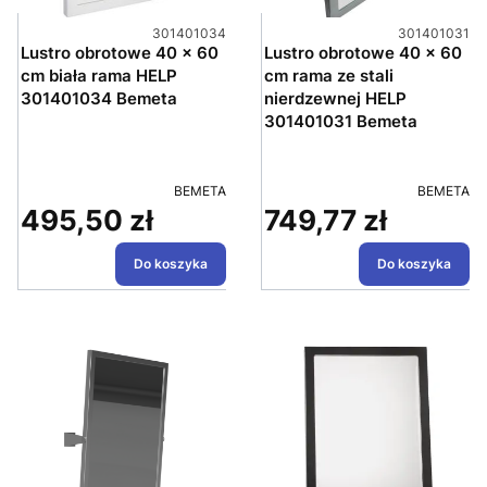
Kod produktu
Kod produktu
301401034
301401031
Lustro obrotowe 40 x 60
Lustro obrotowe 40 x 60
cm biała rama HELP
cm rama ze stali
301401034 Bemeta
nierdzewnej HELP
301401031 Bemeta
PRODUCENT
PRODUCE
BEMETA
BEMETA
495,50 zł
749,77 zł
Cena
Cena
Do koszyka
Do koszyka