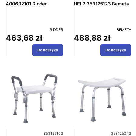
A00602101 Ridder
HELP 353125123 Bemeta
PRODUCENT
PRODUCE
RIDDER
BEMETA
463,68 zł
488,88 zł
Cena
Cena
Do koszyka
Do koszyka
Kod produktu
Kod produktu
353125103
353125043