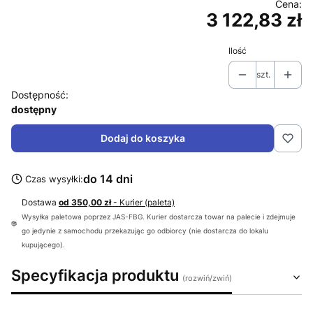
3 122,83 zł
Cena
Ilość
szt.
Dostępność:
dostępny
Dodaj do koszyka
do 14 dni
Czas wysyłki:
Dostawa
od 350,00 zł
- Kurier (paleta)
Wysyłka paletowa poprzez JAS-FBG. Kurier dostarcza towar na palecie i zdejmuje
go jedynie z samochodu przekazując go odbiorcy (nie dostarcza do lokalu
kupującego).
Specyfikacja produktu