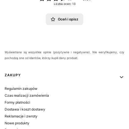
Liczba ocen: 13
Oceń i opisz
Wyświetlane są wszystkie opinie (pozytywne i negatywne). Nie weryfikujemy, czy
pochodzą one od klientów, którzy kupili dany produkt.
Linki w stopce
ZAKUPY
Regulamin zakupów
Czas realizacji zamówienia
Formy płatności
Dostawa i koszt dostawy
Reklamacje i zwroty
Nowe produkty