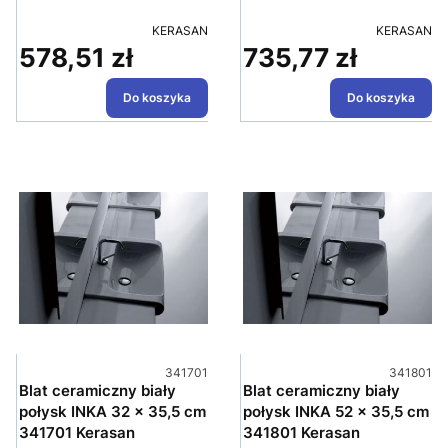
PRODUCENT
PRODUCEN
KERASAN
KERASAN
578,51 zł
735,77 zł
Cena
Cena
Do koszyka
Do koszyka
Kod produktu
Kod produ
341701
341801
Blat ceramiczny biały
Blat ceramiczny biały
połysk INKA 32 x 35,5 cm
połysk INKA 52 x 35,5 cm
341701 Kerasan
341801 Kerasan