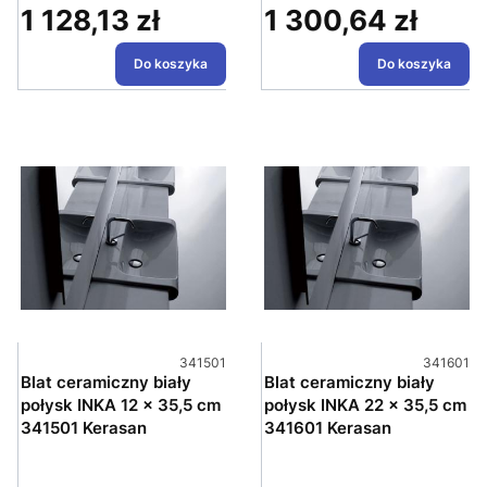
1 128,13 zł
1 300,64 zł
Cena
Cena
Do koszyka
Do koszyka
Kod produktu
Kod produ
341501
341601
Blat ceramiczny biały
Blat ceramiczny biały
połysk INKA 12 x 35,5 cm
połysk INKA 22 x 35,5 cm
341501 Kerasan
341601 Kerasan