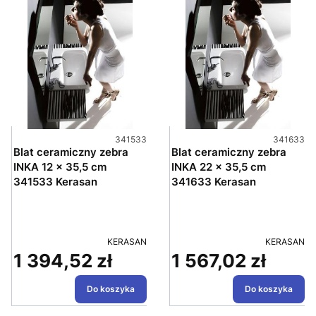
Kod produktu
Kod produ
341533
341633
Blat ceramiczny zebra
Blat ceramiczny zebra
INKA 12 x 35,5 cm
INKA 22 x 35,5 cm
341533 Kerasan
341633 Kerasan
PRODUCENT
PRODUCEN
KERASAN
KERASAN
1 394,52 zł
1 567,02 zł
Cena
Cena
Do koszyka
Do koszyka