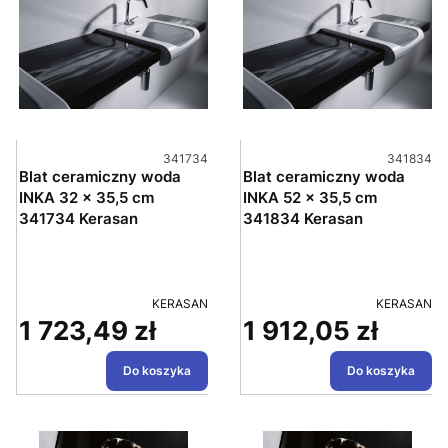
Kod produktu
Kod produ
341734
341834
Blat ceramiczny woda
Blat ceramiczny woda
INKA 32 x 35,5 cm
INKA 52 x 35,5 cm
341734 Kerasan
341834 Kerasan
PRODUCENT
PRODUCEN
KERASAN
KERASAN
1 723,49 zł
1 912,05 zł
Cena
Cena
Do koszyka
Do koszyka