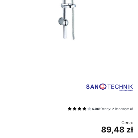
4.00
(Oceny: 2 Recenzje: 0)
89,48 zł
Cena