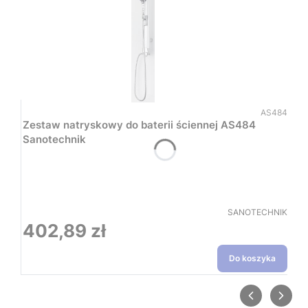
Kod produkt
AS484
Zestaw natryskowy do baterii ściennej AS484
Sanotechnik
PRODUCENT
SANOTECHNIK
402,89 zł
Cena
Do koszyka