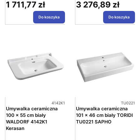
1 711,77 zł
3 276,89 zł
Cena
Cena
Do koszyka
Do koszyka
Kod produktu
Kod produ
4142K1
TU0221
Umywalka ceramiczna
Umywalka ceramiczna
100 x 55 cm biały
101 x 46 cm biały TORIDI
WALDORF 4142K1
TU0221 SAPHO
Kerasan