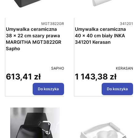
Kod produktu
Kod produ
MGT3822GR
341201
Umywalka ceramiczna
Umywalka ceramiczna
38 x 22 cm szary prawa
40 x 40 cm biały INKA
MARGITHA MGT3822GR
341201 Kerasan
Sapho
PRODUCENT
PRODUCEN
SAPHO
KERASAN
613,41 zł
1 143,38 zł
Cena
Cena
Do koszyka
Do koszyka