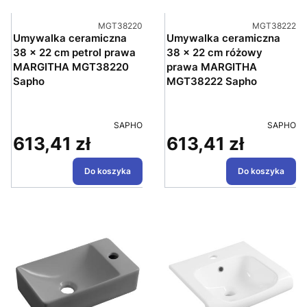
Kod produktu
Kod produktu
MGT38220
MGT38222
Umywalka ceramiczna
Umywalka ceramiczna
38 x 22 cm petrol prawa
38 x 22 cm różowy
MARGITHA MGT38220
prawa MARGITHA
Sapho
MGT38222 Sapho
PRODUCENT
PRODUC
SAPHO
SAPHO
613,41 zł
613,41 zł
Cena
Cena
Do koszyka
Do koszyka