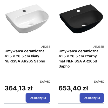
Kod produktu
Kod produ
AR265
AR265B
Umywalka ceramiczna
Umywalka ceramiczna
41,5 x 28,5 cm biały
41,5 x 28,5 cm czarny
NERISSA AR265 Sapho
mat NERISSA AR265B
Sapho
PRODUCENT
PRODUC
SAPHO
SAPHO
364,13 zł
653,40 zł
Cena
Cena
Do koszyka
Do koszyka