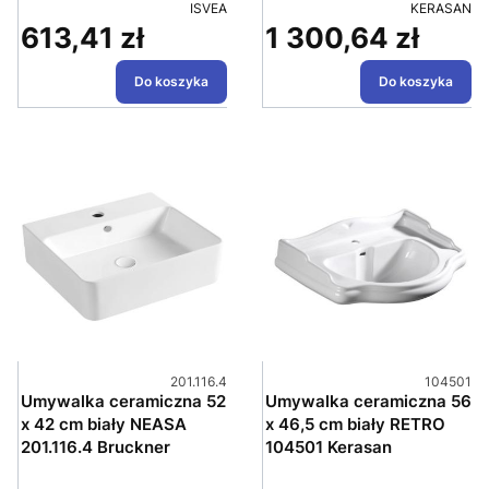
PRODUCENT
PRODUCEN
ISVEA
KERASAN
613,41 zł
1 300,64 zł
Cena
Cena
Do koszyka
Do koszyka
Kod produktu
Kod produ
201.116.4
104501
Umywalka ceramiczna 52
Umywalka ceramiczna 56
x 42 cm biały NEASA
x 46,5 cm biały RETRO
201.116.4 Bruckner
104501 Kerasan