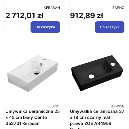
PRODUCENT
PRODUC
KERASAN
SAPHO
2 712,01 zł
912,89 zł
Cena
Cena
Do koszyka
Do koszyka
Kod produktu
Kod produk
353701
AR495B
Umywalka ceramiczna 25
Umywalka ceramiczna 37
x 45 cm biały Cento
x 18 cm czarny mat
353701 Kerasan
prawa ZOE AR495B