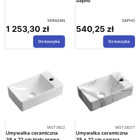
Sapho
PRODUCENT
PRODUC
KERASAN
SAPHO
1 253,30 zł
540,25 zł
Cena
Cena
Do koszyka
Do koszyka
Kod produktu
Kod produktu
MGT3822
MGT38217
Umywalka ceramiczna
Umywalka ceramiczna
38 x 22 cm biały prawa
38 x 22 cm carrara