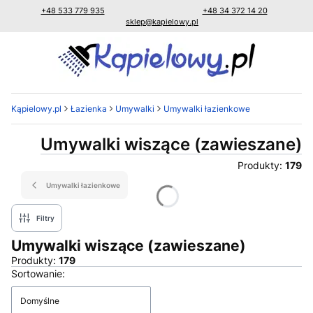
+48 533 779 935
+48 34 372 14 20
sklep@kapielowy.pl
Kąpielowy.pl
Łazienka
Umywalki
Umywalki łazienkowe
Umywalki wiszące (zawieszane)
Produkty:
179
Umywalki łazienkowe
Filtry
Umywalki wiszące (zawieszane)
Produkty:
179
Lista produktów
Sortowanie:
Domyślne