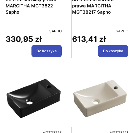
MARGITHA MGT3822
prawa MARGITHA
Sapho
MGT38217 Sapho
PRODUCENT
PRODUC
SAPHO
SAPHO
330,95 zł
613,41 zł
Cena
Cena
Do koszyka
Do koszyka
Kod produktu
Kod produktu
MGT3822B
MGT38221