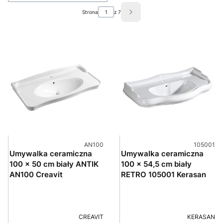
Strona
z 7
Następne produkty
Kod produktu
Kod produ
AN100
105001
Umywalka ceramiczna
Umywalka ceramiczna
100 x 50 cm biały ANTIK
100 x 54,5 cm biały
AN100 Creavit
RETRO 105001 Kerasan
PRODUCENT
PRODUCEN
CREAVIT
KERASAN