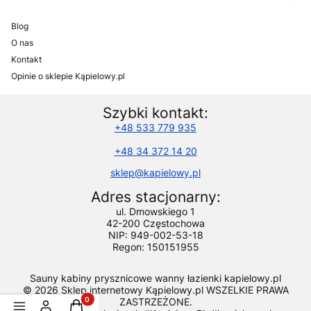
Blog
O nas
Kontakt
Opinie o sklepie Kąpielowy.pl
Szybki kontakt:
+48 533 779 935
+48 34 372 14 20
sklep@kapielowy.pl
Adres stacjonarny:
ul. Dmowskiego 1
42-200 Częstochowa
NIP: 949-002-53-18
Regon: 150151955
Sauny kabiny prysznicowe wanny łazienki kapielowy.pl
© 2026 Sklep internetowy Kąpielowy.pl WSZELKIE PRAWA
ZASTRZEŻONE.
Produkty w koszyku: 0. Zobacz szczegóły