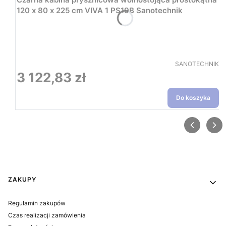
120 x 80 x 225 cm VIVA 1 PS19B Sanotechnik
PRODUCENT
SANOTECHNIK
3 122,83 zł
Cena
Do koszyka
Linki w stopce
ZAKUPY
Regulamin zakupów
Czas realizacji zamówienia