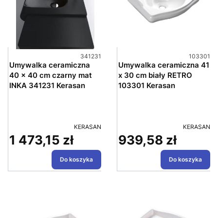
Kod produktu
Kod produ
341231
103301
Umywalka ceramiczna
Umywalka ceramiczna 41
40 x 40 cm czarny mat
x 30 cm biały RETRO
INKA 341231 Kerasan
103301 Kerasan
PRODUCENT
PRODUCEN
KERASAN
KERASAN
1 473,15 zł
939,58 zł
Cena
Cena
Do koszyka
Do koszyka