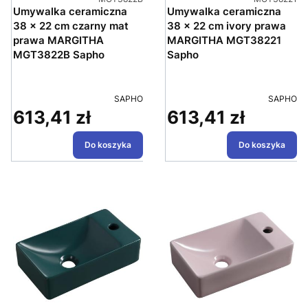
Umywalka ceramiczna
Umywalka ceramiczna
38 x 22 cm czarny mat
38 x 22 cm ivory prawa
prawa MARGITHA
MARGITHA MGT38221
MGT3822B Sapho
Sapho
PRODUCENT
PRODUC
SAPHO
SAPHO
613,41 zł
613,41 zł
Cena
Cena
Do koszyka
Do koszyka