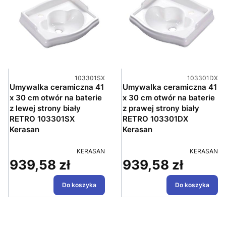
Kod produktu
Kod produktu
103301SX
103301DX
Umywalka ceramiczna 41
Umywalka ceramiczna 41
x 30 cm otwór na baterie
x 30 cm otwór na baterie
z lewej strony biały
z prawej strony biały
RETRO 103301SX
RETRO 103301DX
Kerasan
Kerasan
PRODUCENT
PRODUCEN
KERASAN
KERASAN
939,58 zł
939,58 zł
Cena
Cena
Do koszyka
Do koszyka