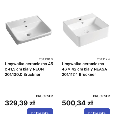
Kod produktu
Kod produk
201.130.0
201.117.4
Umywalka ceramiczna 45
Umywalka ceramiczna
x 41,5 cm biały NEON
46 x 42 cm biały NEASA
201.130.0 Bruckner
201.117.4 Bruckner
PRODUCENT
PRODUCENT
BRUCKNER
BRUCKNER
329,39 zł
500,34 zł
Cena
Cena
Do koszyka
Do koszyka