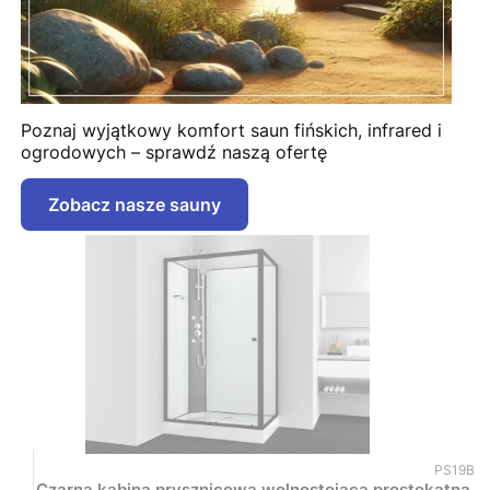
Poznaj wyjątkowy komfort saun fińskich, infrared i
ogrodowych – sprawdź naszą ofertę
Zobacz nasze sauny
Kod prod
PS19B
Czarna kabina prysznicowa wolnostojąca prostokątna