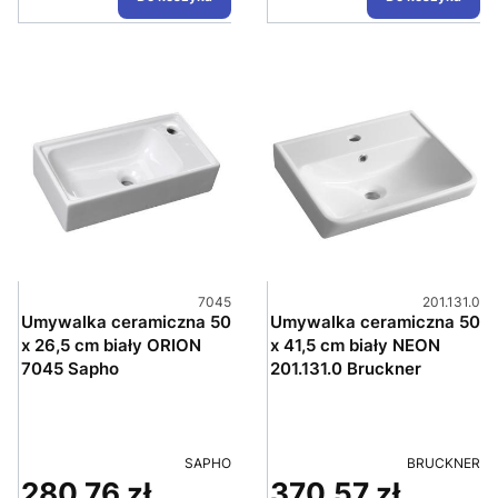
Kod produktu
Kod produkt
7045
201.131.0
Umywalka ceramiczna 50
Umywalka ceramiczna 50
x 26,5 cm biały ORION
x 41,5 cm biały NEON
7045 Sapho
201.131.0 Bruckner
PRODUCENT
PRODUCENT
SAPHO
BRUCKNER
280,76 zł
370,57 zł
Cena
Cena