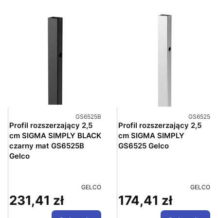
Kod produktu
Kod produ
GS6525B
GS6525
Profil rozszerzający 2,5
Profil rozszerzający 2,5
cm SIGMA SIMPLY BLACK
cm SIGMA SIMPLY
czarny mat GS6525B
GS6525 Gelco
Gelco
PRODUCENT
PRODUC
GELCO
GELCO
231,41 zł
174,41 zł
Cena
Cena