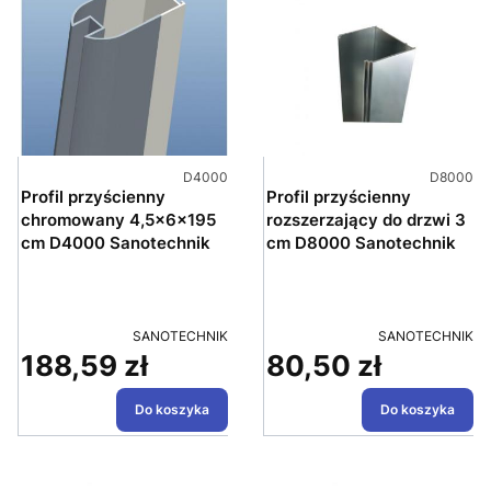
Kod produktu
Kod produ
D4000
D8000
Profil przyścienny
Profil przyścienny
chromowany 4,5x6x195
rozszerzający do drzwi 3
cm D4000 Sanotechnik
cm D8000 Sanotechnik
PRODUCENT
PRODUCENT
SANOTECHNIK
SANOTECHNIK
188,59 zł
80,50 zł
Cena
Cena
Do koszyka
Do koszyka