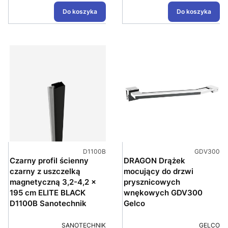
Do koszyka
Do koszyka
Kod produktu
Kod produk
D1100B
GDV300
Czarny profil ścienny
DRAGON Drążek
czarny z uszczelką
mocujący do drzwi
magnetyczną 3,2-4,2 x
prysznicowych
195 cm ELITE BLACK
wnękowych GDV300
D1100B Sanotechnik
Gelco
PRODUCENT
PRODUC
SANOTECHNIK
GELCO