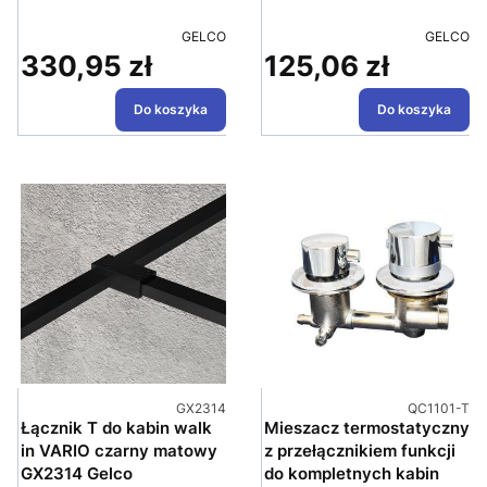
PRODUCENT
PRODUC
GELCO
GELCO
330,95 zł
125,06 zł
Cena
Cena
Do koszyka
Do koszyka
Kod produktu
Kod produkt
GX2314
QC1101-T
Łącznik T do kabin walk
Mieszacz termostatyczny
in VARIO czarny matowy
z przełącznikiem funkcji
GX2314 Gelco
do kompletnych kabin