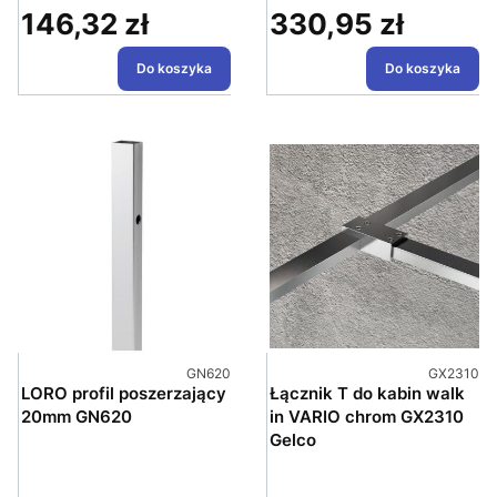
146,32 zł
330,95 zł
Cena
Cena
Do koszyka
Do koszyka
Kod produktu
Kod produk
GN620
GX2310
LORO profil poszerzający
Łącznik T do kabin walk
20mm GN620
in VARIO chrom GX2310
Gelco