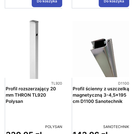
Do koszyka
Do koszyka
Kod produktu
Kod prod
TL920
D1100
Profil rozszerzający 20
Profil ścienny z uszczelką
mm THRON TL920
magnetyczną 3-4,5x195
Polysan
cm D1100 Sanotechnik
PRODUCENT
PRODUCENT
POLYSAN
SANOTECHNIK