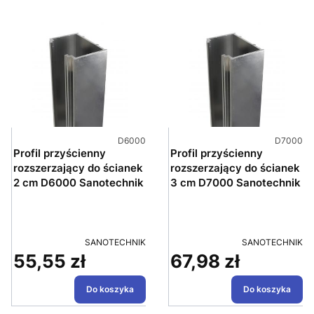
Kod produktu
Kod produ
D6000
D7000
Profil przyścienny
Profil przyścienny
rozszerzający do ścianek
rozszerzający do ścianek
2 cm D6000 Sanotechnik
3 cm D7000 Sanotechnik
PRODUCENT
PRODUCENT
SANOTECHNIK
SANOTECHNIK
55,55 zł
67,98 zł
Cena
Cena
Do koszyka
Do koszyka