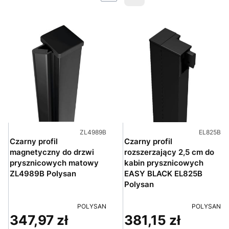
Następne produkty
Kod produktu
Kod produ
ZL4989B
EL825B
Czarny profil
Czarny profil
magnetyczny do drzwi
rozszerzający 2,5 cm do
prysznicowych matowy
kabin prysznicowych
ZL4989B Polysan
EASY BLACK EL825B
Polysan
PRODUCENT
PRODUCEN
POLYSAN
POLYSAN
347,97 zł
381,15 zł
Cena
Cena