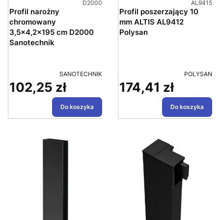
Kod produktu
Kod produ
D2000
AL9415
Profil narożny
Profil poszerzający 10
chromowany
mm ALTIS AL9412
3,5x4,2x195 cm D2000
Polysan
Sanotechnik
PRODUCENT
PRODUCEN
SANOTECHNIK
POLYSAN
102,25 zł
174,41 zł
Cena
Cena
Do koszyka
Do koszyka