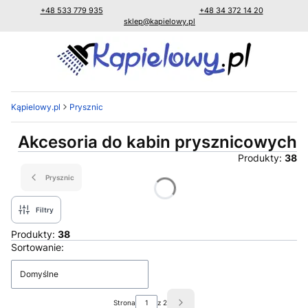
+48 533 779 935
+48 34 372 14 20
sklep@kapielowy.pl
Kąpielowy.pl
Prysznic
Akcesoria do kabin prysznicowych
Produkty:
38
Prysznic
Filtry
Produkty:
38
Lista produktów
Sortowanie:
Domyślne
Strona
z 2