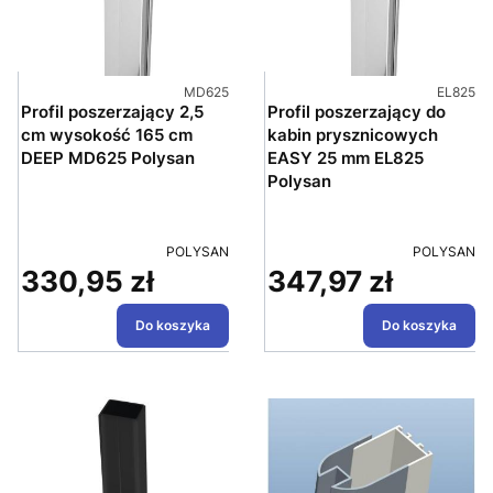
Kod produktu
Kod prod
MD625
EL825
Profil poszerzający 2,5
Profil poszerzający do
cm wysokość 165 cm
kabin prysznicowych
DEEP MD625 Polysan
EASY 25 mm EL825
Polysan
PRODUCENT
PRODUCEN
POLYSAN
POLYSAN
330,95 zł
347,97 zł
Cena
Cena
Do koszyka
Do koszyka