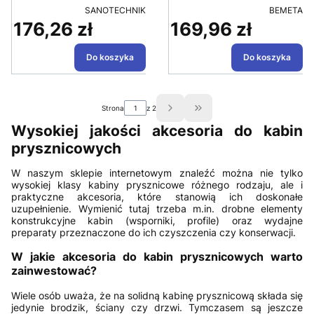
PRODUCENT
PRODUCE
SANOTECHNIK
BEMETA
176,26 zł
169,96 zł
Cena
Cena
Do koszyka
Do koszyka
Strona
z 2
Przejdź do ostatniej strony
Wysokiej jakości akcesoria do kabin
prysznicowych
W naszym sklepie internetowym znaleźć można nie tylko
wysokiej klasy kabiny prysznicowe różnego rodzaju, ale i
praktyczne akcesoria, które stanowią ich doskonałe
uzupełnienie. Wymienić tutaj trzeba m.in. drobne elementy
konstrukcyjne kabin (wsporniki, profile) oraz wydajne
preparaty przeznaczone do ich czyszczenia czy konserwacji.
W jakie akcesoria do kabin prysznicowych warto
zainwestować?
Wiele osób uważa, że na solidną kabinę prysznicową składa się
jedynie brodzik, ściany czy drzwi. Tymczasem są jeszcze