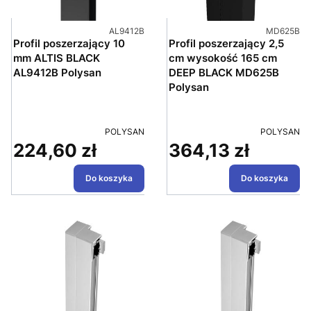
Kod produktu
Kod produk
AL9412B
MD625B
Profil poszerzający 10
Profil poszerzający 2,5
mm ALTIS BLACK
cm wysokość 165 cm
AL9412B Polysan
DEEP BLACK MD625B
Polysan
PRODUCENT
PRODUCEN
POLYSAN
POLYSAN
224,60 zł
364,13 zł
Cena
Cena
Do koszyka
Do koszyka