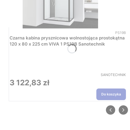
Kod prod
PS19B
Czarna kabina prysznicowa wolnostojąca prostokątna
120 x 80 x 225 cm VIVA 1 PS19B Sanotechnik
PRODUCENT
SANOTECHNIK
3 122,83 zł
Cena
Do koszyka