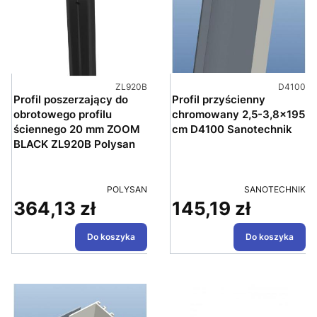
Kod produktu
Kod prod
ZL920B
D4100
Profil poszerzający do
Profil przyścienny
obrotowego profilu
chromowany 2,5-3,8x195
ściennego 20 mm ZOOM
cm D4100 Sanotechnik
BLACK ZL920B Polysan
PRODUCENT
PRODUCENT
POLYSAN
SANOTECHNIK
364,13 zł
145,19 zł
Cena
Cena
Do koszyka
Do koszyka