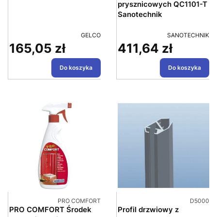
prysznicowych QC1101-T
Sanotechnik
PRODUCENT
PRODUCENT
GELCO
SANOTECHNIK
165,05 zł
411,64 zł
Cena
Cena
Do koszyka
Do koszyka
Kod produktu
Kod produ
PRO COMFORT
D5000
PRO COMFORT Środek
Profil drzwiowy z