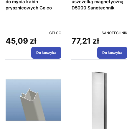
do mycia kabin
uszczelką magnetyczną
prysznicowych Gelco
D5000 Sanotechnik
PRODUCENT
PRODUCENT
GELCO
SANOTECHNIK
45,09 zł
77,21 zł
Cena
Cena
Do koszyka
Do koszyka