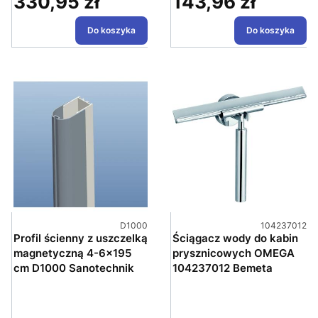
330,95 zł
143,96 zł
Cena
Cena
Do koszyka
Do koszyka
Kod produktu
Kod produktu
D1000
104237012
Profil ścienny z uszczelką
Ściągacz wody do kabin
magnetyczną 4-6x195
prysznicowych OMEGA
cm D1000 Sanotechnik
104237012 Bemeta