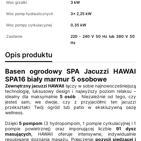
Moc grzałki
3 kW
Moc pomp hydraulicznych
3x 2,25 kW
Moc pompy cyrkulacyjnej
0,35 kW
Zasilanie
220 - 240 V 50 Hz lub 380 V 50
Hz
Opis produktu
Basen ogrodowy SPA Jacuzzi HAWAI
SPA16 biały marmur 5 osobowe
Zewnętrzny jacuzzi HAWAII
łączy w sobie najnowocześniejszą
technologię, luksusowy design i najwyższy poziom relaksu –
idealny dla maksymalnie
5 osób
. Niezależnie od tego, czy
jesteś sam, we dwoje, czy z przyjaciółmi: ten jacuzzi
przekształci Twój ogród lub patio w ekskluzywną oazę
wellness.
Dzięki
5 pompom
(3 hydropompom, 1 pompie cyrkulacyjnej i 1
pompie powietrznej) oraz imponującej liczbie
91 dysz
masujących,
HAWAII oferuje intensywne, indywidualnie
regulowane doznania masażu. Połączenie
pozycji siedzącej i