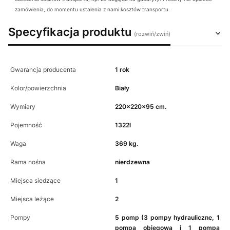
zamówienia, do momentu ustalenia z nami kosztów transportu.
Specyfikacja produktu
Gwarancja producenta
1 rok
Kolor/powierzchnia
Biały
Wymiary
220x220x95 cm.
Pojemność
1322l
Waga
369 kg.
Rama nośna
nierdzewna
Miejsca siedzące
1
Miejsca leżące
2
Pompy
5 pomp (3 pompy hydrauliczne, 1
pompa obiegowa i 1 pompa