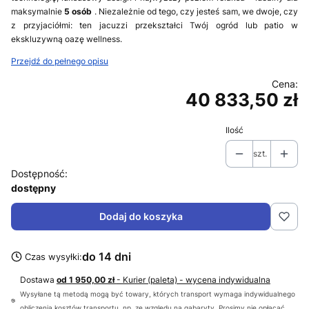
maksymalnie
5 osób
. Niezależnie od tego, czy jesteś sam, we dwoje, czy
z przyjaciółmi: ten jacuzzi przekształci Twój ogród lub patio w
ekskluzywną oazę wellness.
Przejdź do pełnego opisu
40 833,50 zł
Cena
Ilość
szt.
Dostępność:
dostępny
Dodaj do koszyka
do 14 dni
Czas wysyłki:
Dostawa
od 1 950,00 zł
- Kurier (paleta) - wycena indywidualna
Wysyłane tą metodą mogą być towary, których transport wymaga indywidualnego
obliczenia kosztów transportu, np. ze względu na gabaryty. Prosimy nie opłacać