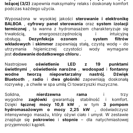
leżącej (3/2)
zapewnia maksymalny relaks i doskonały komfort
podczas każdego użycia.
Wyposażona w wysokiej jakości
sterowanie i elektronikę
BALBOA
,
cyfrowy panel sterowania
oraz
system izolacji
termicznej
, ta wanna z hydromasażem charakteryzuje się
trwałością, energooszczędnością i intuicyjną
obsługą.
Dezynfekcja ozonem
,
system filtrów
wkładowych
i
skimmer
zapewniają stałą, czystą wodę –
do
utrzymania higienicznej czystości wody wymagane
jest
dodawanie dodatkowego chloru .
Nastrojowe
oświetlenie LED z 19 punktami
świetlnymi
,
oświetlenie narożne
,
wodospad
i
fontanny
wodne tworzą niepowtarzalny nastrój.
Dźwięk
Bluetooth
,
radio
i
dwa głośniki
zapewniają doskonałą
rozrywkę
, a chwile w spa umilą Ci towarzyszki muzyczne.
Solidna,
nierdzewna rama
i trzy
wygodne
zagłówki
gwarantują stabilność i komfort.
Dzięki
łącznej mocy 10,8 kW
, w tym
3 pompom
hydromasażowym o mocy 2,25 kW
, doświadczysz
intensywnego masażu, który ożywi ciało i umysł. W zestawie
znajduje się
pokrowiec
i
stopnie
– dla natychmiastowej
przyjemności kąpieli.