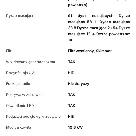
powietrza)
Dysze masujące
91 dysz masujących Dysze
masujące 5": 11 Dysze masujące
3”: 8 Dysze masujące 2”: 54 Dysze
masujące 1”: 4 Dysze powietrzne:
14
Filtr
Filtr wymienny, Skimmer
Wbudowany generator ozonu
TAK
Dezynfekcja UV
NIE
Funkcje audio
Nie dotyczy
Pokrywa w zestawie
TAK
Oświetlenie LED
TAK
Poduszki pod głowę w zestawie
NIE
Moc całkowita
10,8 kW