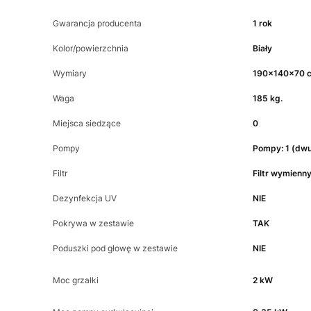
Gwarancja producenta
1 rok
Kolor/powierzchnia
Biały
Wymiary
190x140x70 
Waga
185 kg.
Miejsca siedzące
0
Pompy
Pompy: 1 (dw
Filtr
Filtr wymienn
Dezynfekcja UV
NIE
Pokrywa w zestawie
TAK
Poduszki pod głowę w zestawie
NIE
Moc grzałki
2 kW