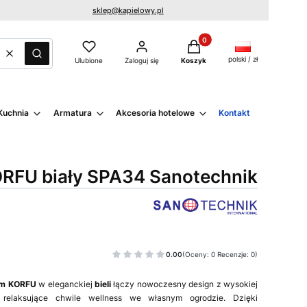
sklep@kapielowy.pl
Produkty w koszyku: 0. Zo
Wyczyść
Szukaj
polski / zł
Ulubione
Zaloguj się
Koszyk
Kuchnia
Armatura
Akcesoria hotelowe
Kontakt
RFU biały SPA34 Sanotechnik
0.00
(Oceny: 0 Recenzje: 0)
em KORFU
w
eleganckiej
bieli
łączy nowoczesny design z wysokiej
c relaksujące chwile wellness we własnym ogrodzie. Dzięki