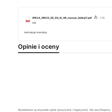
SPA34_SPA35_DE_EN_SI_HR_manual_lbAkqI7.pdf
1.10
MB
instrukcja montażu
Opinie i oceny
Wyświetlane są wszystkie opinie (pozytywne i negatywne). Nie weryfikujemy, c