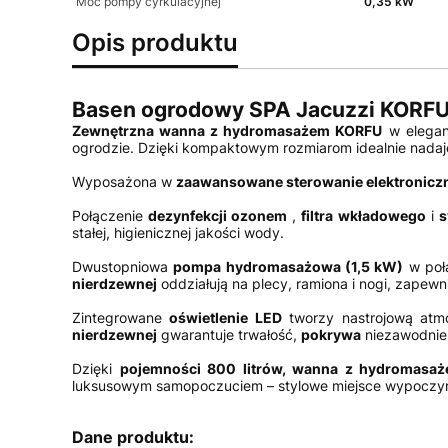
Moc pompy cyrkulacyjnej
0,35 kW
Opis produktu
Basen ogrodowy SPA Jacuzzi KORFU
Zewnętrzna wanna z hydromasażem KORFU
w elegan
ogrodzie. Dzięki kompaktowym rozmiarom idealnie nadaje s
Wyposażona w
zaawansowane sterowanie elektronicz
Połączenie
dezynfekcji ozonem
,
filtra wkładowego
i
s
stałej, higienicznej jakości wody.
Dwustopniowa
pompa hydromasażowa (1,5 kW)
w poł
nierdzewnej
oddziałują na plecy, ramiona i nogi, zapewn
Zintegrowane
oświetlenie LED
tworzy nastrojową atm
nierdzewnej
gwarantuje trwałość,
pokrywa
niezawodnie
Dzięki
pojemności 800 litrów, wanna
z hydromasaż
luksusowym samopoczuciem – stylowe miejsce wypoczyn
Dane produktu: