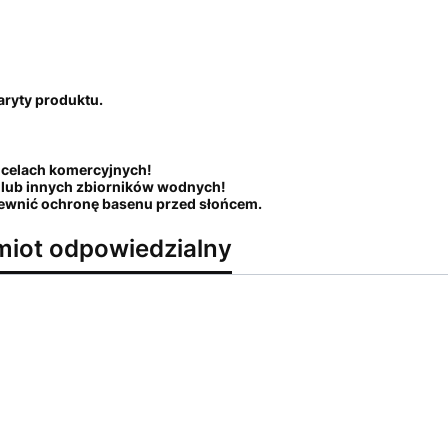
aryty produktu.
 celach komercyjnych!
w lub innych zbiorników wodnych!
ewnić ochronę basenu przed słońcem.
miot odpowiedzialny