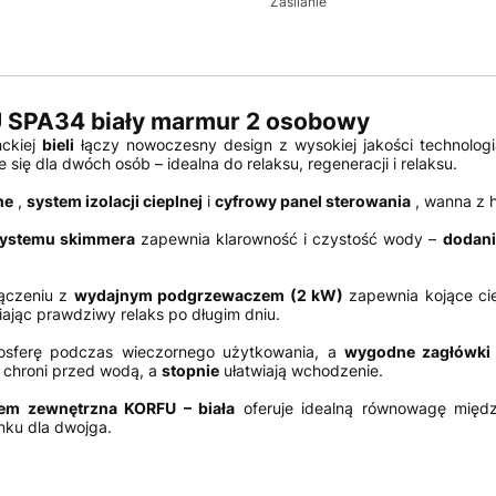
Zasilanie
 SPA34 biały marmur 2 osobowy
ckiej
bieli
łączy nowoczesny design z wysokiej jakości technologi
ię dla dwóch osób – idealna do relaksu, regeneracji i relaksu.
ne
,
system izolacji cieplnej
i
cyfrowy panel sterowania
, wanna z 
ystemu skimmera
zapewnia klarowność i czystość wody –
dodani
ączeniu z
wydajnym podgrzewaczem (2 kW)
zapewnia kojące cie
iając prawdziwy relaks po długim dniu.
osferę podczas wieczornego użytkowania, a
wygodne zagłówki
 chroni przed wodą, a
stopnie
ułatwiają wchodzenie.
em zewnętrzna KORFU – biała
oferuje
idealną równowagę międz
ku dla dwojga.