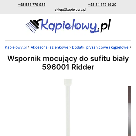
+48 533 779 935
+48 34 372 14 20
sklep@kapielowy.pl
Kąpielowy.pl
Akcesoria łazienkowe
Dodatki prysznicowe i kąpielowe
Za
Wspornik mocujący do sufitu biały
596001 Ridder