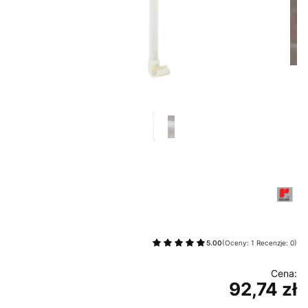
5.00
(Oceny: 1 Recenzje: 0)
92,74 zł
Cena