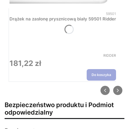
Kod produktu
59501
Drążek na zasłonę prysznicową biały 59501 Ridder
PRODUCENT
RIDDER
181,22 zł
Cena
Do koszyka
Bezpieczeństwo produktu i Podmiot
odpowiedzialny