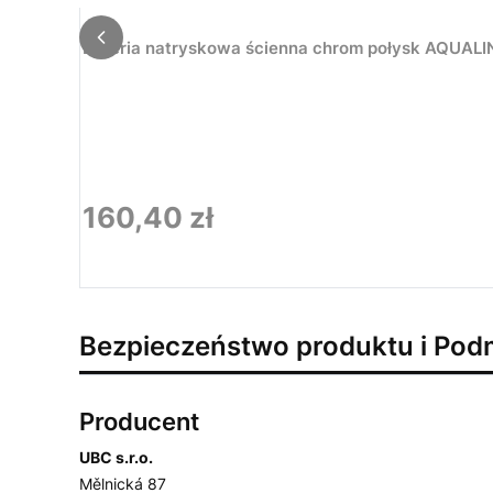
Bateria natryskowa ścienna chrom połysk AQUALI
160,40 zł
Cena
Bezpieczeństwo produktu i Pod
Producent
UBC s.r.o.
Mělnická 87