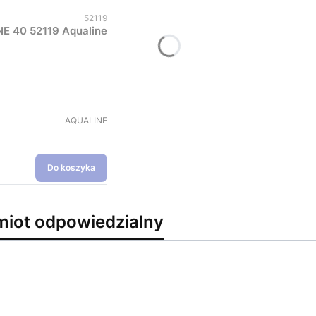
Kod produktu
52119
NE 40 52119 Aqualine
PRODUCENT
AQUALINE
Do koszyka
miot odpowiedzialny