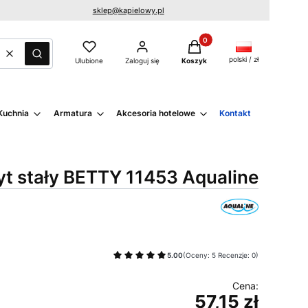
sklep@kapielowy.pl
Produkty w koszyku: 0. Zo
Wyczyść
Szukaj
polski / zł
Ulubione
Zaloguj się
Koszyk
Kuchnia
Armatura
Akcesoria hotelowe
Kontakt
yt stały BETTY 11453 Aqualine
5.00
(Oceny: 5 Recenzje: 0)
57,15 zł
Cena