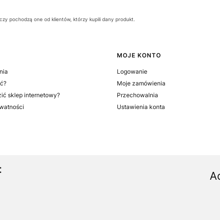
zy pochodzą one od klientów, którzy kupili dany produkt.
MOJE KONTO
nia
Logowanie
ć?
Moje zamówienia
ić sklep internetowy?
Przechowalnia
ywatności
Ustawienia konta
:
A