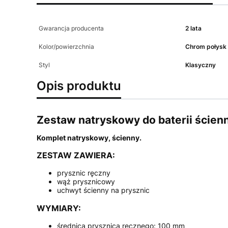
Gwarancja producenta
2 lata
Kolor/powierzchnia
Chrom połysk
Styl
Klasyczny
Opis produktu
Zestaw natryskowy do baterii ścien
Komplet natryskowy, ścienny.
ZESTAW ZAWIERA:
prysznic ręczny
wąż prysznicowy
uchwyt ścienny na prysznic
WYMIARY:
średnica prysznica ręcznego: 100 mm