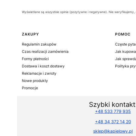
Wyświetlane są wszystkie opinie (pozytywne i negatywne). Nie weryfikujemy, c
Linki w stopce
ZAKUPY
POMOC
Regulamin zakupów
Częste pyta
Czas realizacji zamówienia
Jak kupowa
Formy płatności
Jak sprawdz
Dostawa i koszt dostawy
Polityka pr
Reklamacje i zwroty
Nowe produkty
Promocje
Szybki kontakt
+48 533 779 935
+48 34 372 14 20
sklep@kapielowy.pl