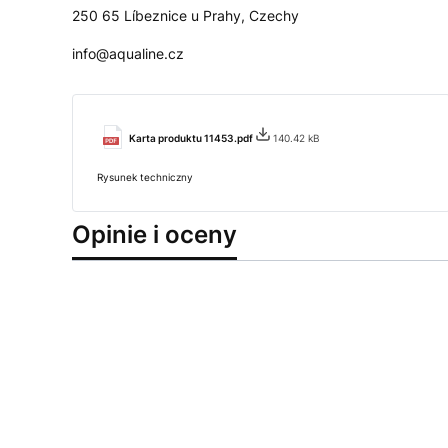
250 65 Líbeznice u Prahy, Czechy
info@aqualine.cz
Karta produktu 11453.pdf
140.42 kB
Rysunek techniczny
Opinie i oceny