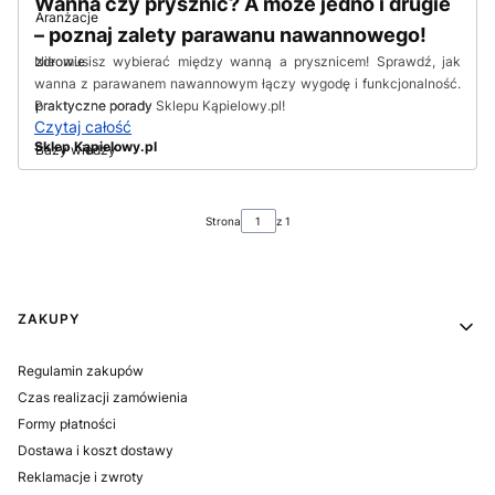
Wanna czy prysznic? A może jedno i drugie
Aranżacje
– poznaj zalety parawanu nawannowego!
Nie musisz wybierać między wanną a prysznicem! Sprawdź, jak
zdrowie
wanna z parawanem nawannowym łączy wygodę i funkcjonalność.
Praktyczne porady Sklepu Kąpielowy.pl!
praktyczne porady
Czytaj całość
Sklep Kąpielowy.pl
Bazy wiedzy
Strona
z 1
Linki w stopce
ZAKUPY
Regulamin zakupów
Czas realizacji zamówienia
Formy płatności
Dostawa i koszt dostawy
Reklamacje i zwroty