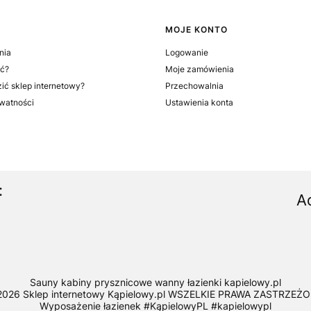
MOJE KONTO
nia
Logowanie
ć?
Moje zamówienia
ić sklep internetowy?
Przechowalnia
ywatności
Ustawienia konta
:
A
Sauny kabiny prysznicowe wanny łazienki kapielowy.pl
2026 Sklep internetowy Kąpielowy.pl WSZELKIE PRAWA ZASTRZEŻO
Wyposażenie łazienek #KąpielowyPL #kapielowypl