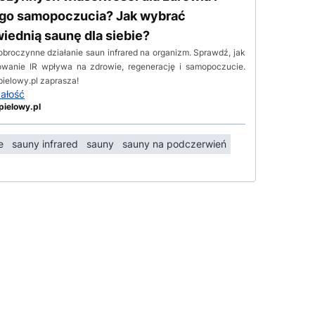
go samopoczucia? Jak wybrać
iednią saunę dla siebie?
obroczynne działanie saun infrared na organizm. Sprawdź, jak
owanie IR wpływa na zdrowie, regenerację i samopoczucie.
pielowy.pl zaprasza!
całość
pielowy.pl
e
sauny infrared
sauny
sauny na podczerwień