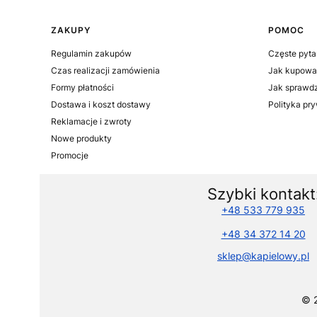
Linki w stopce
ZAKUPY
POMOC
Regulamin zakupów
Częste pyta
Czas realizacji zamówienia
Jak kupowa
Formy płatności
Jak sprawdz
Dostawa i koszt dostawy
Polityka pr
Reklamacje i zwroty
Nowe produkty
Promocje
Szybki kontakt
+48 533 779 935
+48 34 372 14 20
sklep@kapielowy.pl
© 