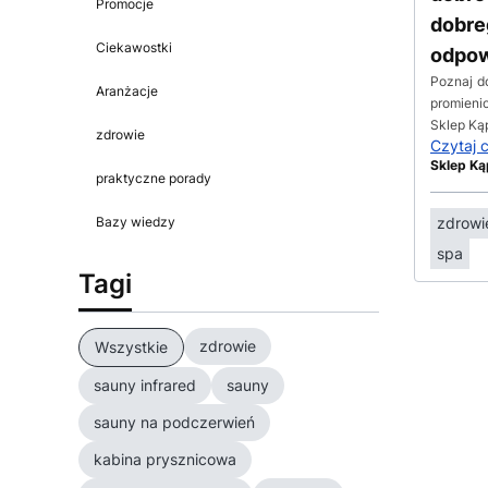
Promocje
dobre
Ciekawostki
odpow
Poznaj d
Aranżacje
promieni
Sklep Ką
zdrowie
Czytaj 
Sklep Ką
praktyczne porady
Bazy wiedzy
zdrowi
spa
Tagi
zdrowie
Wszystkie
sauny infrared
sauny
sauny na podczerwień
kabina prysznicowa