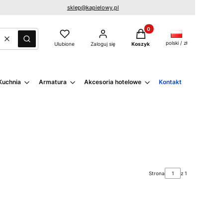
sklep@kapielowy.pl
Produkty w koszyku: 0. Zo
Wyczyść
Szukaj
polski / zł
Ulubione
Zaloguj się
Koszyk
Kuchnia
Armatura
Akcesoria hotelowe
Kontakt
Strona
z 1